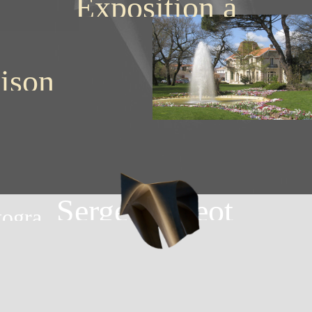
Exposition à
ANDERNOS
ison
uis
vid
Serge Fargeot
togra
t