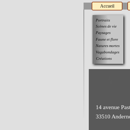
Accueil
Portraits
Scènes
de vie
Paysages
Faune
et flore
Natures
mortes
Vagabondages
Créations
14 avenue Pas
33510 Anderno