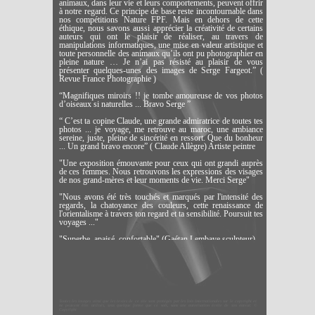
animaux, dans leur vie et leurs comportements, peuvent offrir
à notre regard. Ce principe de base reste incontournable dans
nos compétitions Nature FPF. Mais en dehors de cette
éthique, nous savons aussi apprécier la créativité de certains
auteurs qui ont le plaisir de réaliser, au travers de
manipulations informatiques, une mise en valeur artistique et
toute personnelle des animaux qu’ils ont pu photographier en
pleine nature … Je n’ai pas résisté au plaisir de vous
présenter quelques-unes des images de Serge Fargeot.” (
Revue France Photographie )
“Magnifiques miroirs !! je tombe amoureuse de vos photos
d’oiseaux si naturelles ... Bravo Serge ”
“ C’est ta copine Claude, une grande admiratrice de toutes tes
photos ... je voyage, me retrouve au maroc, une ambiance
sereine, juste, pleine de sincérité en ressort. Que du bonheur
... Un grand bravo encore” ( Claude Allègre) Artiste peintre
"Une exposition émouvante pour ceux qui ont grandi auprès
de ces femmes. Nous retrouvons les expressions des visages
de nos grand-mères et leur moments de vie. Merci Serge"
"Nous avons été très touchés et marqués par l'intensité des
regards, la chatoyance des couleurs, cette renaissance de
l'orientalisme à travers ton regard et ta sensibilité. Poursuit tes
voyages ..."
"Superbe, apaisé, confortable" (Gaétan Lembaye sculpteur)
"Beaucoup d'authenticité, de sincérité et de zénitude. Un réel
dépaysement dont nous avons tous besoin" "Travail
splendide, rare beauté avec beaucoup d'humanité"
"C'est de toute beauté ! Je suis touchée par ces portraits, ces
lumières .... qui me laissent sans voix, émue ... ! "
Toutes les images ainsi que les textes de ce site sont protégés par les lois internationales sur le copyright et
ne peuvent être utilisés, sous quelque forme que ce soit, sans une autorisation écrite de son auteur. ©
Copyright