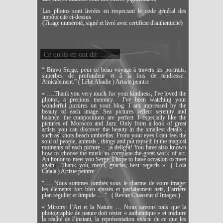
Les photos sont livrées en respectant le code général des
impôts cité ci-dessus
(Tirage numéroté, signé et livré avec certificat d'authenticité)
Ce qu'ils en ont dit ...
“ Bravo Serge, pour ce beau voyage à travers tes portraits,
superbes de profondeur et à la fois de tendresse.
Amicalement.” ( Lélie Abadie ) Artiste peintre
« ….Thank you very much for your kindness, I've loved the
photos, a precious memory. I've been watching your
wonderful pictures on your blog. I am impressed by the
beauty of each image. Sea pictures reflect serenity and
balance. the compositions are perfect. I especially like the
pictures of Morocco and Jazz. Only from a look of great
artists you can discover the beauty in the smallest details ,
such as knots beach umbrellas. From your eyes I can feel the
soul of people, animals , things and put myself in the magical
moments of each picture ... ¡a delight! You have also known
how to choose the music to complete the great work of art.
An honor to meet you Serge, I hope to have occasion to meet
again. Thank you, merci, gracias, best regards » ( Lola
Catala ) Artiste peintre
“…. Nous sommes tombés sous le charme de votre image:
les éléments fort bien ajustés et parfaitement nets, l’arrière
plan régulier et limpide .... “ ( Revue Chasseur d’Images )
« Miroirs: l’Art et la Nature … Nous savons tous que la
photographie de nature doit rester « authentique » et traduire
la réalité de l’instant, la représentation exacte de ce que les