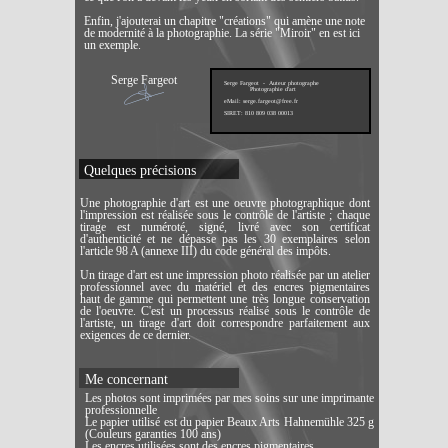
Enfin, j'ajouterai un chapitre "créations" qui amène une note
de modernité à la photographie. La série "Miroir" en est ici
un exemple.
Serge Fargeot
Serge Fargeot - Auteur photographe
Photographie d'art
eMail: serge.fargeot@free.fr
SIRET: 810 809 038 00013
Quelques précisions
Une photographie d'art est une oeuvre photographique dont
l'impression est réalisée sous le contrôle de l'artiste ; chaque
tirage est numéroté, signé, livré avec son certificat
d'authenticité et ne dépasse pas les 30 exemplaires selon
l'article 98 A (annexe III) du code général des impôts.
Un tirage d'art est une impression photo réalisée par un atelier
professionnel avec du matériel et des encres pigmentaires
haut de gamme qui permettent une très longue conservation
de l'oeuvre. C'est un processus réalisé sous le contrôle de
l'artiste, un tirage d'art doit correspondre parfaitement aux
exigences de ce dernier.
Me concernant
Les photos sont imprimées par mes soins sur une imprimante
professionnelle
Le papier utilisé est du papier Beaux Arts Hahnemühle 325 g
(Couleurs garanties 100 ans)
Les encres utilisées sont des encres pigmentaires